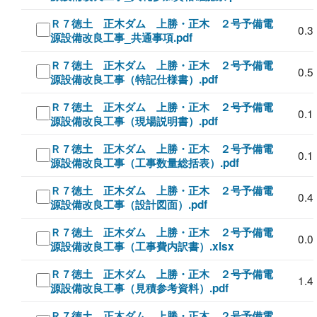
Ｒ７徳土 正木ダム 上勝・正木 ２号予備電
0.3
源設備改良工事_共通事項.pdf
Ｒ７徳土 正木ダム 上勝・正木 ２号予備電
0.5
源設備改良工事（特記仕様書）.pdf
Ｒ７徳土 正木ダム 上勝・正木 ２号予備電
0.1
源設備改良工事（現場説明書）.pdf
Ｒ７徳土 正木ダム 上勝・正木 ２号予備電
0.1
源設備改良工事（工事数量総括表）.pdf
Ｒ７徳土 正木ダム 上勝・正木 ２号予備電
0.4
源設備改良工事（設計図面）.pdf
Ｒ７徳土 正木ダム 上勝・正木 ２号予備電
0.0
源設備改良工事（工事費内訳書）.xlsx
Ｒ７徳土 正木ダム 上勝・正木 ２号予備電
1.4
源設備改良工事（見積参考資料）.pdf
Ｒ７徳土 正木ダム 上勝・正木 ２号予備電