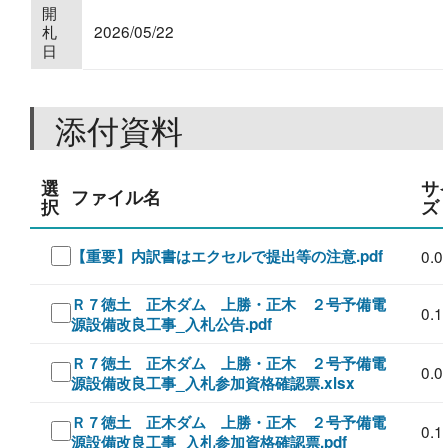
開
札
2026/05/22
日
添付資料
選
サ
ファイル名
択
ズ
【重要】内訳書はエクセルで提出等の注意.pdf
0.0
Ｒ７徳土 正木ダム 上勝・正木 ２号予備電
0.1
源設備改良工事_入札公告.pdf
Ｒ７徳土 正木ダム 上勝・正木 ２号予備電
0.0
源設備改良工事_入札参加資格確認票.xlsx
Ｒ７徳土 正木ダム 上勝・正木 ２号予備電
0.1
源設備改良工事_入札参加資格確認票.pdf