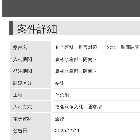
案件詳細
Ｒ７阿耕 耐震対策 一の堰 単価調査
案件名
入札機関
農林水産部＜阿南＞
発注機関
農林水産部＜阿南＞
調達区分
委託
工種
その他
入札方式
指名競争入札 通常型
電子資料
全部
公告日
2025/11/11