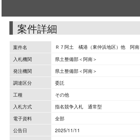
案件詳細
Ｒ７阿土 橘港（東仲浜地区）他 阿南
案件名
入札機関
県土整備部＜阿南＞
発注機関
県土整備部＜阿南＞
調達区分
委託
工種
その他
入札方式
指名競争入札 通常型
電子資料
全部
公告日
2025/11/11