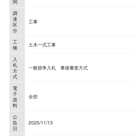
関
調
達
工事
区
分
工
土木一式工事
種
入
札
一般競争入札 事後審査方式
方
式
電
子
全部
資
料
公
告
2025/11/13
日