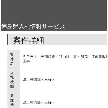
徳島県入札情報サービス
案件詳細
案
Ｒ７三土 三加茂東祖谷山線 東・加茂 路側帯改
件
工事
名
入
札
県土整備部＜三好＞
機
関
発
注
県土整備部＜三好＞
機