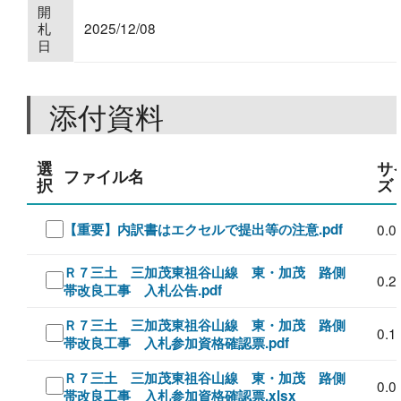
開
札
2025/12/08
日
添付資料
選
サ
ファイル名
択
ズ
【重要】内訳書はエクセルで提出等の注意.pdf
0.0
Ｒ７三土 三加茂東祖谷山線 東・加茂 路側
0.2
帯改良工事 入札公告.pdf
Ｒ７三土 三加茂東祖谷山線 東・加茂 路側
0.1
帯改良工事 入札参加資格確認票.pdf
Ｒ７三土 三加茂東祖谷山線 東・加茂 路側
0.0
帯改良工事 入札参加資格確認票.xlsx