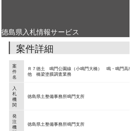
徳島県入札情報サービス
案件詳細
案
Ｒ７徳土 鳴門公園線（小鳴門大橋） 鳴・鳴門高
件
他 橋梁塗膜調査業務
名
入
札
徳島県土整備事務所鳴門支所
機
関
発
注
徳島県土整備事務所鳴門支所
機