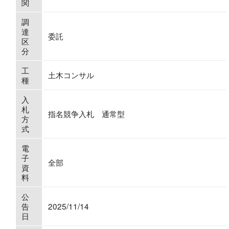
関
調
達
委託
区
分
工
土木コンサル
種
入
札
指名競争入札 通常型
方
式
電
子
全部
資
料
公
告
2025/11/14
日