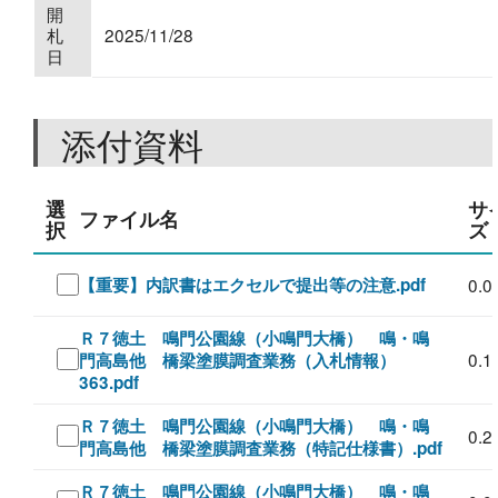
開
札
2025/11/28
日
添付資料
選
サ
ファイル名
択
ズ
【重要】内訳書はエクセルで提出等の注意.pdf
0.0
Ｒ７徳土 鳴門公園線（小鳴門大橋） 鳴・鳴
0.1
門高島他 橋梁塗膜調査業務（入札情報）
363.pdf
Ｒ７徳土 鳴門公園線（小鳴門大橋） 鳴・鳴
0.2
門高島他 橋梁塗膜調査業務（特記仕様書）.pdf
Ｒ７徳土 鳴門公園線（小鳴門大橋） 鳴・鳴