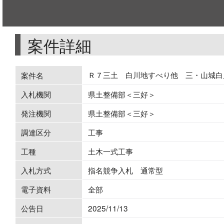
案件詳細
Ｒ７三土 白川地すべり他 三・山城白
案件名
入札機関
県土整備部＜三好＞
発注機関
県土整備部＜三好＞
調達区分
工事
工種
土木一式工事
入札方式
指名競争入札 通常型
電子資料
全部
公告日
2025/11/13