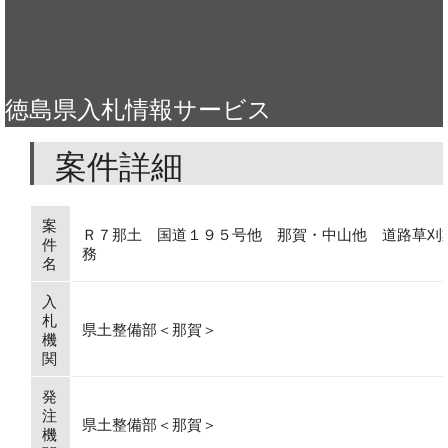
徳島県入札情報サービス
案件詳細
案
Ｒ７那土 国道１９５号他 那賀・中山他 道路草刈
件
務
名
入
札
県土整備部＜那賀＞
機
関
発
注
県土整備部＜那賀＞
機