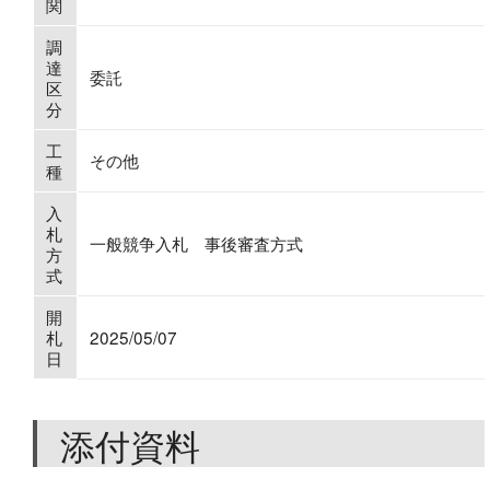
関
調
達
委託
区
分
工
その他
種
入
札
一般競争入札 事後審査方式
方
式
開
札
2025/05/07
日
添付資料