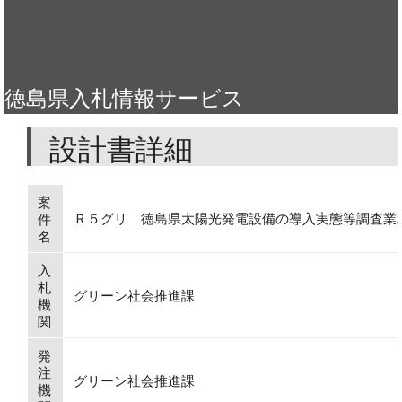
徳島県入札情報サービス
設計書詳細
案
Ｒ５グリ 徳島県太陽光発電設備の導入実態等調査業
件
名
入
札
グリーン社会推進課
機
関
発
注
グリーン社会推進課
機