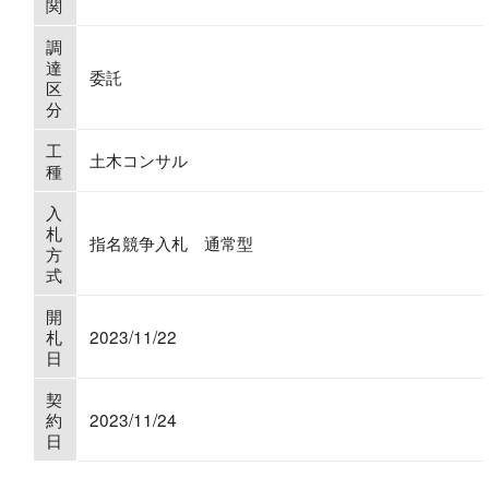
関
調
達
委託
区
分
工
土木コンサル
種
入
札
指名競争入札 通常型
方
式
開
札
2023/11/22
日
契
約
2023/11/24
日