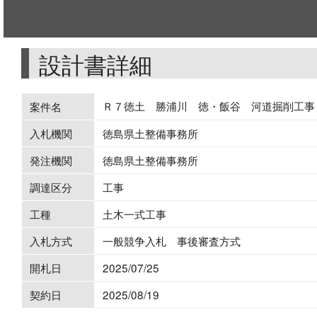
設計書詳細
Ｒ７徳土 勝浦川 徳・飯谷 河道掘削工事
案件名
入札機関
徳島県土整備事務所
発注機関
徳島県土整備事務所
調達区分
工事
工種
土木一式工事
入札方式
一般競争入札 事後審査方式
開札日
2025/07/25
契約日
2025/08/19