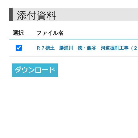
添付資料
選択
ファイル名
Ｒ７徳土 勝浦川 徳・飯谷 河道掘削工事（２）