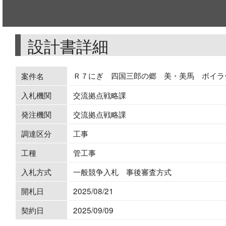
設計書詳細
Ｒ７にぎ 四国三郎の郷 美・美馬 ボイラ
案件名
入札機関
交流拠点戦略課
発注機関
交流拠点戦略課
調達区分
工事
工種
管工事
入札方式
一般競争入札 事後審査方式
開札日
2025/08/21
契約日
2025/09/09