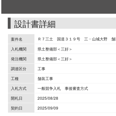
設計書詳細
Ｒ７三土 国道３１９号 三・山城大野 舗
案件名
入札機関
県土整備部＜三好＞
発注機関
県土整備部＜三好＞
調達区分
工事
工種
舗装工事
入札方式
一般競争入札 事後審査方式
開札日
2025/08/28
契約日
2025/09/09