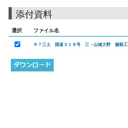
添付資料
選択
ファイル名
Ｒ７三土 国道３１９号 三・山城大野 舗装工事_