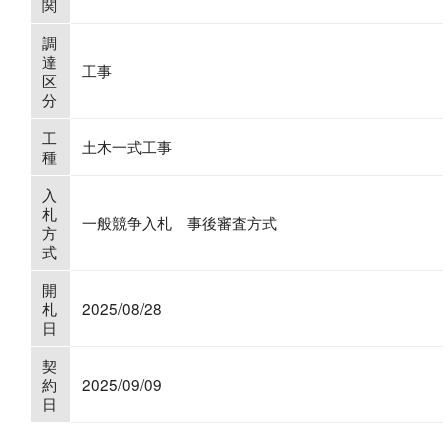
関
調
達
工事
区
分
工
土木一式工事
種
入
札
一般競争入札 事後審査方式
方
式
開
札
2025/08/28
日
契
約
2025/09/09
日