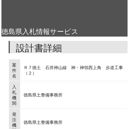
徳島県入札情報サービス
設計書詳細
案
Ｒ７徳土 石井神山線 神・神領西上角 歩道工事
件
（２）
名
入
札
徳島県土整備事務所
機
関
発
注
徳島県土整備事務所
機