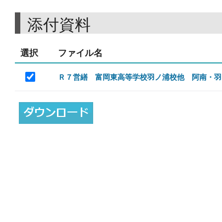
添付資料
選択
ファイル名
Ｒ７営繕 富岡東高等学校羽ノ浦校他 阿南・羽ノ