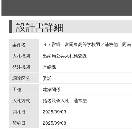
設計書詳細
Ｒ７営繕 富岡東高等学校羽ノ浦校他 阿南
案件名
入札機関
出納局公共入札検査課
発注機関
営繕課
調達区分
委託
工種
建築関係
入札方式
指名競争入札 通常型
開札日
2025/09/03
契約日
2025/09/08