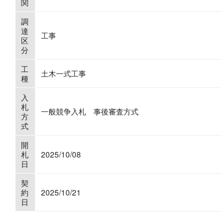
関
調
達
工事
区
分
工
土木一式工事
種
入
札
一般競争入札 事後審査方式
方
式
開
札
2025/10/08
日
契
約
2025/10/21
日