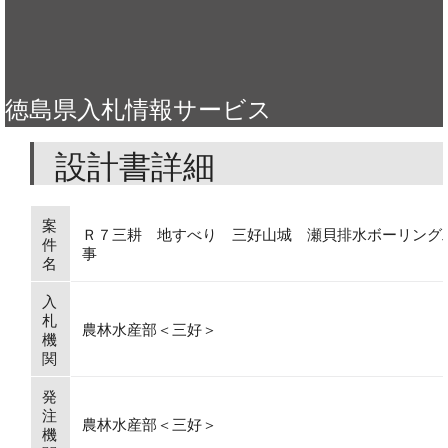
徳島県入札情報サービス
設計書詳細
案
Ｒ７三耕 地すべり 三好山城 瀬貝排水ボーリング
件
事
名
入
札
農林水産部＜三好＞
機
関
発
注
農林水産部＜三好＞
機