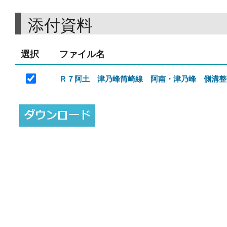
添付資料
選択
ファイル名
Ｒ７阿土 津乃峰筒崎線 阿南・津乃峰 側溝整備