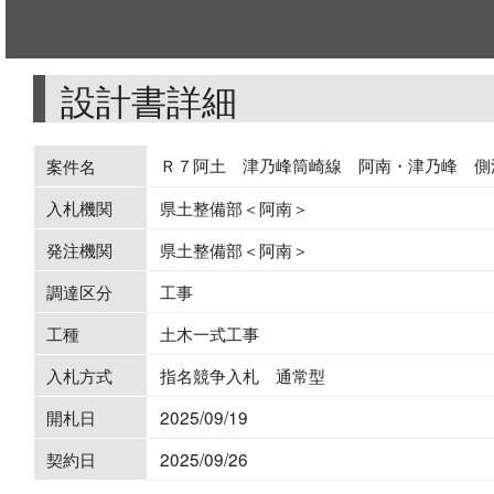
設計書詳細
Ｒ７阿土 津乃峰筒崎線 阿南・津乃峰 側
案件名
入札機関
県土整備部＜阿南＞
発注機関
県土整備部＜阿南＞
調達区分
工事
工種
土木一式工事
入札方式
指名競争入札 通常型
開札日
2025/09/19
契約日
2025/09/26