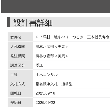
設計書詳細
Ｒ７馬耕 地すべり つるぎ 三木栃長寿命
案件名
入札機関
農林水産部＜美馬＞
発注機関
農林水産部＜美馬＞
調達区分
委託
工種
土木コンサル
入札方式
指名競争入札 通常型
開札日
2025/09/16
契約日
2025/09/22