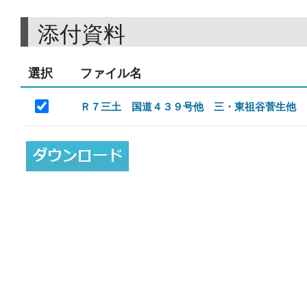
添付資料
選択
ファイル名
Ｒ７三土 国道４３９号他 三・東祖谷菅生他 雪