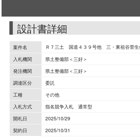
設計書詳細
Ｒ７三土 国道４３９号他 三・東祖谷菅生
案件名
入札機関
県土整備部＜三好＞
発注機関
県土整備部＜三好＞
調達区分
委託
工種
その他
入札方式
指名競争入札 通常型
開札日
2025/10/29
契約日
2025/10/31